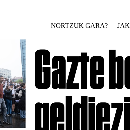
NORTZUK GARA?
JAK
Gazte b
geldiez